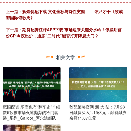
上一篇：
辉煌优配下载 文化坐标与诗性突围 ——评尹才干《致成
都国际诗歌周》
下一篇：
期货配资杠杆APP下载 市场迎来关键分水岭！停摆后首
份CPI今夜出炉，通胀“二时代”能否打开降息大门？
相关文章
鹰眼配资 乐高也有“翻车史”？细
秒配策略官网 新 大 陆：7月28
数5款被市场火速抛弃的冷门套
日融资买入1.15亿元，融资融券
装_系列_Galidor_阿尔法部队
余额11.87亿元