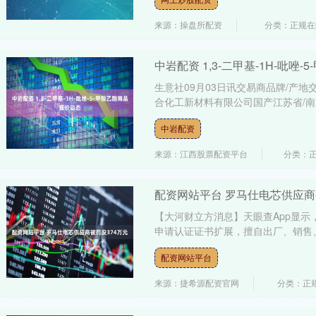
来源：操盘所配资
分类：正规在
中岩配资 1,3-二甲基-1H-吡唑
生意社09月03日讯交易商品牌/产地交
合化工新材料有限公司国产江苏省/南通市6
中岩配资
来源：江西股票配资平台
分类：
配资网站平台 罗马仕电芯供应商
【大河财立方消息】天眼查App显示
申请认证证书扩展，擅自出厂、销售、
配资网站平台
来源：捷希源配资官网
分类：正