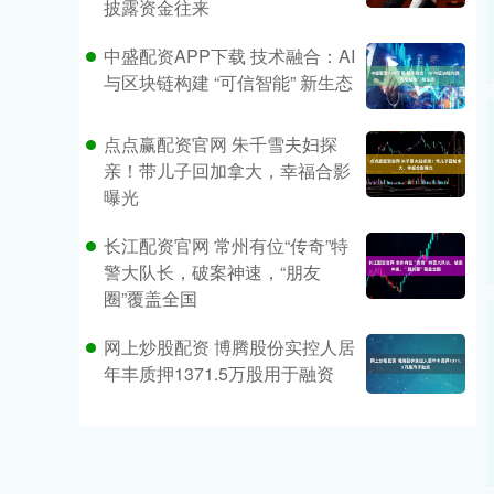
披露资金往来
中盛配资APP下载 技术融合：AI
与区块链构建 “可信智能” 新生态
点点赢配资官网 朱千雪夫妇探
亲！带儿子回加拿大，幸福合影
曝光
长江配资官网 常州有位“传奇”特
警大队长，破案神速，“朋友
圈”覆盖全国
网上炒股配资 博腾股份实控人居
年丰质押1371.5万股用于融资