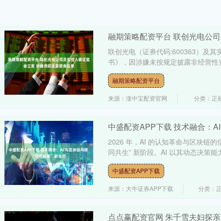
融期策略配资平台 联创光电公
联创光电（证券代码:600363）
书》，因涉嫌未按规定披露非经营性资
融期策略配资平台
来源：涨中宝配资官网
分类：正
中盛配资APP下载 技术融合：AI
2026 年，AI 的认知革命与区块
同共生” 新阶段。AI 以其动态决策能
中盛配资APP下载
来源：大牛证券APP下载
分类：
点点赢配资官网 朱千雪夫妇探