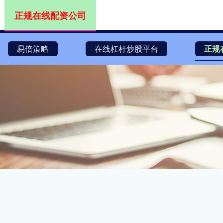
正规在线配资公司
易倍策略
在线杠杆炒股平台
正规