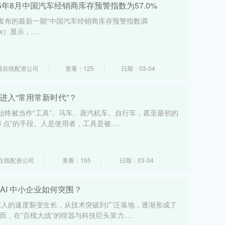
5年8月中国汽车经销商库存预警指数为57.0%
协会发布的最新一期“中国汽车经销商库存预警指数调
dex）显示，....
规在线配资公司
查看：125
日期：03-04
进入“常用常新时代”？
始终被当作“工具”。马车、蒸汽机车、自行车，甚至最初的
 点”的手段。人是使用者，工具是被....
在线配资公司
查看：155
日期：03-04
AI 中小企业如何突围？
以惊人的速度裂变生长，从技术突破到广泛落地，逐渐形成了
，在“百模大战”的喧嚣与科技巨头算力....