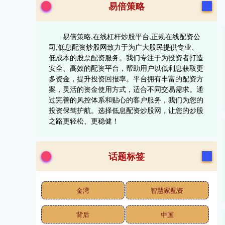
易倍策略
易倍策略,在线杠杆炒股平台,正规在线配资公
司,低息配资炒股网致力于为广大股民提供专业、
低成本的股票配资服务。我们专注于为投资者打造
安全、高效的配资平台，帮助用户以低利息获取更
多资金，提升投资回报率。平台拥有丰富的配资方
案，灵活的资金使用方式，适合不同交易需求。通
过完善的风控体系和贴心的客户服务，我们为您的
投资保驾护航。选择低息配资炒股网，让您的炒股
之路更轻松、更稳健！
话题标签
金湾
智慧家配资
背后
中国