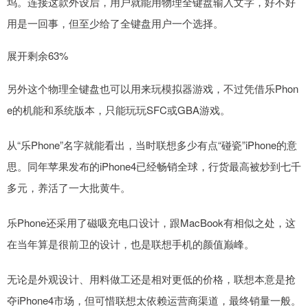
坞。连接这款外设后，用户就能用物理全键盘输入文字，好不好
用是一回事，但至少给了全键盘用户一个选择。
展开剩余63%
另外这个物理全键盘也可以用来玩模拟器游戏，不过凭借乐Phon
e的机能和系统版本，只能玩玩SFC或GBA游戏。
从“乐Phone”名字就能看出，当时联想多少有点“碰瓷”iPhone的意
思。同年苹果发布的iPhone4已经畅销全球，行货最高被炒到七千
多元，养活了一大批黄牛。
乐Phone还采用了磁吸充电口设计，跟MacBook有相似之处，这
在当年算是很前卫的设计，也是联想手机的颜值巅峰。
无论是外观设计、用料做工还是相对更低的价格，联想本意是抢
夺iPhone4市场，但可惜联想太依赖运营商渠道，最终销量一般。