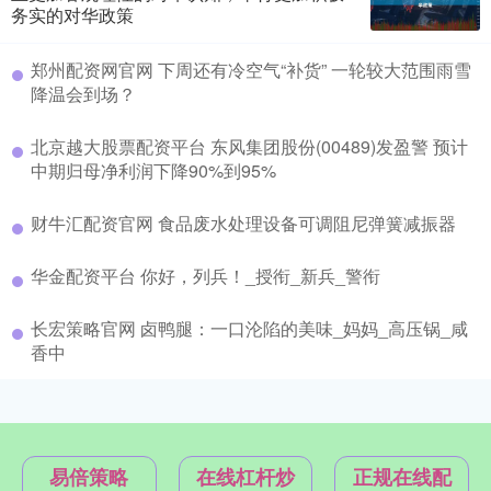
务实的对华政策
郑州配资网官网 下周还有冷空气“补货” 一轮较大范围雨雪
降温会到场？
北京越大股票配资平台 东风集团股份(00489)发盈警 预计
中期归母净利润下降90%到95%
财牛汇配资官网 食品废水处理设备可调阻尼弹簧减振器
华金配资平台 你好，列兵！_授衔_新兵_警衔
长宏策略官网 卤鸭腿：一口沦陷的美味_妈妈_高压锅_咸
香中
易倍策略
在线杠杆炒
正规在线配