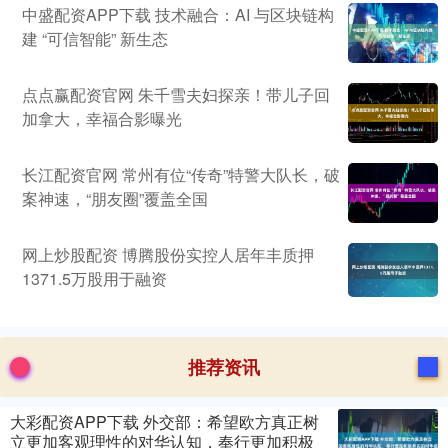
中盛配资APP下载 技术融合：AI 与区块链构
建 “可信智能” 新生态
点点赢配资官网 朱千雪夫妇探亲！带儿子回
加拿大，幸福合影曝光
长江配资官网 常州有位“传奇”特警大队长，破
案神速，“朋友圈”覆盖全国
网上炒股配资 博腾股份实控人居年丰质押
1371.5万股用于融资
推荐资讯
大彩配资APP下载 外交部：希望欧方真正树
立更加客观理性的对华认知，奉行更加积极