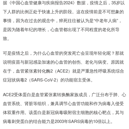
据《中国心血管健康与疾病报告2024》数据，疫情之后，35岁以
下人群的比例正处于快速上升的阶段。这在疫情前是不可想象的
事情，因为在过去的观念中，猝死往往被认为是“中老年人病”，
是因为随着年纪的增长，心血管都出现了不同程度的老化所导
致。
可是疫情之后，为什么心血管的突发死亡会呈现年轻化呢？那就
说明疫苗与新冠感染加速的心血管的创伤、老化与病变。原因就
在于，血管紧张素转化酶2（ACE2）就是严重急性呼吸系统综合
症冠状病毒2（SARS-CoV-2）的功能宿主受体。
ACE2受体蛋白是血管紧张素转换酶家族成员，广泛分布于肺、心
血管系统、肾脏等组织，兼具调节心血管功能和作为病毒入侵受
体双重作用。该蛋白是新冠病毒吸附宿主细胞的核心靶点，其与
病毒刺突蛋白的结合能力是2003年SARS病毒的10倍以上。