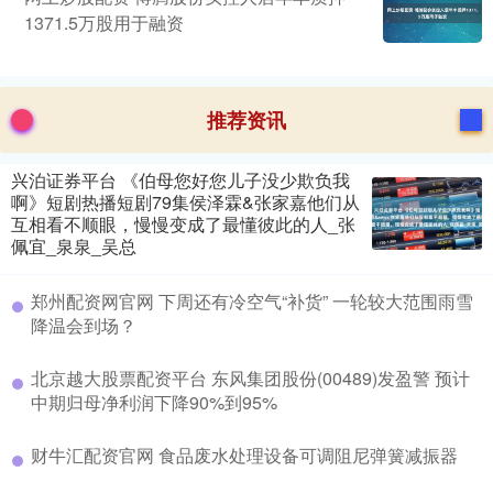
1371.5万股用于融资
推荐资讯
兴泊证券平台 《伯母您好您儿子没少欺负我
啊》短剧热播短剧79集侯泽霖&张家嘉他们从
互相看不顺眼，慢慢变成了最懂彼此的人_张
佩宜_泉泉_吴总
郑州配资网官网 下周还有冷空气“补货” 一轮较大范围雨雪
降温会到场？
北京越大股票配资平台 东风集团股份(00489)发盈警 预计
中期归母净利润下降90%到95%
财牛汇配资官网 食品废水处理设备可调阻尼弹簧减振器