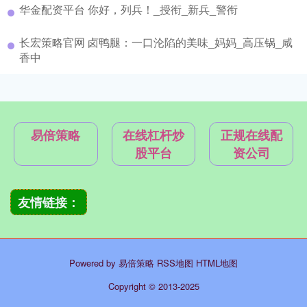
华金配资平台 你好，列兵！_授衔_新兵_警衔
长宏策略官网 卤鸭腿：一口沦陷的美味_妈妈_高压锅_咸
香中
易倍策略
在线杠杆炒
正规在线配
股平台
资公司
友情链接：
Powered by
易倍策略
RSS地图
HTML地图
Copyright
© 2013-2025