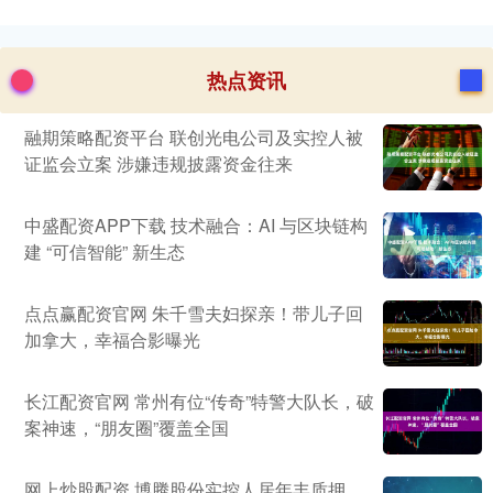
热点资讯
融期策略配资平台 联创光电公司及实控人被
证监会立案 涉嫌违规披露资金往来
中盛配资APP下载 技术融合：AI 与区块链构
建 “可信智能” 新生态
点点赢配资官网 朱千雪夫妇探亲！带儿子回
加拿大，幸福合影曝光
长江配资官网 常州有位“传奇”特警大队长，破
案神速，“朋友圈”覆盖全国
网上炒股配资 博腾股份实控人居年丰质押