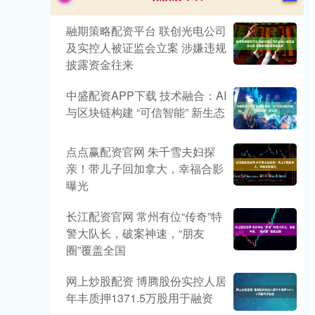
融期策略配资平台 联创光电公司
及实控人被证监会立案 涉嫌违规
披露资金往来
中盛配资APP下载 技术融合：AI
与区块链构建 “可信智能” 新生态
点点赢配资官网 朱千雪夫妇探
亲！带儿子回加拿大，幸福合影
曝光
长江配资官网 常州有位“传奇”特
警大队长，破案神速，“朋友
圈”覆盖全国
网上炒股配资 博腾股份实控人居
年丰质押1371.5万股用于融资