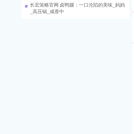
长宏策略官网 卤鸭腿：一口沦陷的美味_妈妈
_高压锅_咸香中