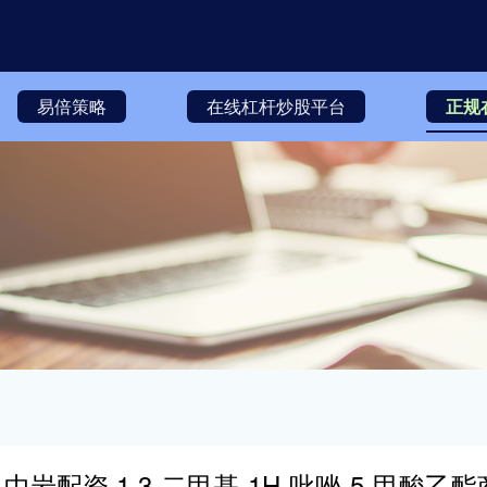
易倍策略
在线杠杆炒股平台
正规
中岩配资 1,3-二甲基-1H-吡唑-5-甲酸