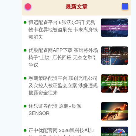
最新文章
恒运配资平台 6张沃尔玛千元购
物卡在异地被盗刷光 卡未离身钱
却消失
优股配资网APP下载 茶馆将外场
椅子“上锁” 店长回应 无奈之举引
争议
融期策略配资平台 联创光电公司
及实控人被证监会立案 涉嫌违规
披露资金往来
途乐证券配资 原装+质保
SENSOR
正中优配官网 2026黑科技AI加