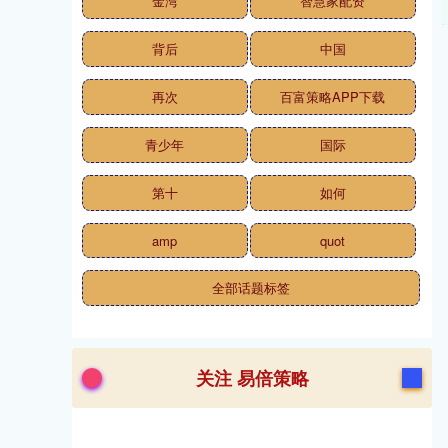
金湾
智慧家配资
背后
中国
再次
百富策略APP下载
青少年
国际
第十
如何
amp
quot
全部话题标签
关注 易倍策略