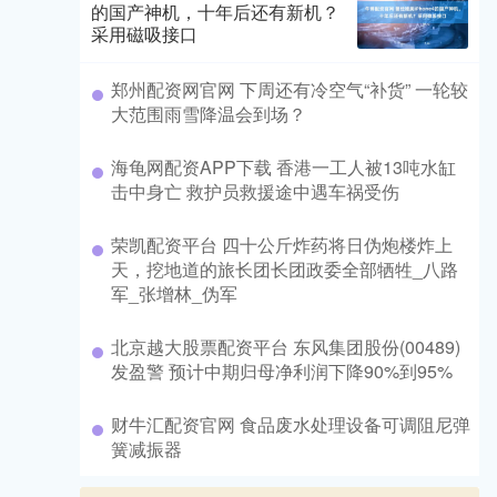
的国产神机，十年后还有新机？
采用磁吸接口
​郑州配资网官网 下周还有冷空气“补货” 一轮较
大范围雨雪降温会到场？
​海龟网配资APP下载 香港一工人被13吨水缸
击中身亡 救护员救援途中遇车祸受伤
​荣凯配资平台 四十公斤炸药将日伪炮楼炸上
天，挖地道的旅长团长团政委全部牺牲_八路
军_张增林_伪军
​北京越大股票配资平台 东风集团股份(00489)
发盈警 预计中期归母净利润下降90%到95%
​财牛汇配资官网 食品废水处理设备可调阻尼弹
簧减振器