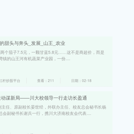
的甜头与奔头_发展_山王_农业
，两个茄子7.5元，一颗甘蓝5.8元……这不是商超价，而是
镇的山王河有机蔬菜产业园，一份....
杠杆炒股平台
查看：211
日期：02-18
企联动谋新局——川大校领导一行走访长盈通
会副主任、原副校长晏世经，外联办主任、校友总会秘书长杨
会副秘书长谢兵一行，携川大济南校友会代表....