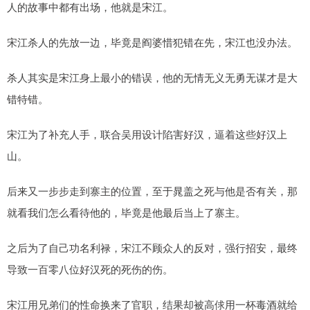
人的故事中都有出场，他就是宋江。
宋江杀人的先放一边，毕竟是阎婆惜犯错在先，宋江也没办法。
杀人其实是宋江身上最小的错误，他的无情无义无勇无谋才是大
错特错。
宋江为了补充人手，联合吴用设计陷害好汉，逼着这些好汉上
山。
后来又一步步走到寨主的位置，至于晁盖之死与他是否有关，那
就看我们怎么看待他的，毕竟是他最后当上了寨主。
之后为了自己功名利禄，宋江不顾众人的反对，强行招安，最终
导致一百零八位好汉死的死伤的伤。
宋江用兄弟们的性命换来了官职，结果却被高俅用一杯毒酒就给