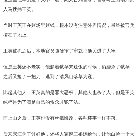
人马搜捕王英。
当时王英正在赌场里赌钱，根本没有注意外界情况，最终被官兵
按在了地上。
王英被抓之后，本地官员随便审了审就把他关进了大牢。
但是王英还不老实，他趁着狱卒来送饭的时候，偷袭杀了狱卒，
之后又抢了一把刀，逃到了清风山落草为寇。
比起其他人，王英真的是罪大恶极，其他人也杀了人，但是王英
纯粹是为了满足自己的贪念才犯了法。
而上山之后，王英也没有丝毫悔改，各种坏事一样不落。
后来宋江为了讨好他，还将人家扈三娘嫁给他，让他白捡一个大