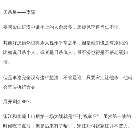
天杀星——李逵
要问梁山好汉中谁手上的人命最多，黑旋风李逵当仁不让。
其他好汉虽然也将杀人视作平常之事，但是他们也是有原则的，
比如说只杀小人，或者是只杀仇人，最不济也得是不杀老弱妇
孺。
但是李逵完全没有这种想法，不管是谁，只要宋江让他杀，他就
会坚决执行命令。
展开剩余89%
宋江和李逵上山后第一场大战就是“三打祝家庄”，虽然第一战的
时候吃了点亏，但是后来有了帮手，宋江对付祝家庄并不费力。