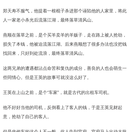
郑天寿不服气，他提着一根棍子杀进那个诬陷他的人家里，将此
人一家老小杀光后流落江湖，最终落草清风山。
燕顺在落草之前，是个买羊卖羊的羊贩子，走在路上被人抢劫，
损失了本钱，他被迫流落江湖。后来燕顺想了很多办法也没把钱
找回来，只好到处流浪，最终落草清风山。
这两兄弟的遭遇都沾点命苦和复仇的成分，善良的人也会萌生一
些同情心。但是王英的故事可就没这么好了。
王英在上山之前，是个“车家”，就是古代的出租车司机。
他不好好当他的司机，反倒看上了客人的钱，于是王英见财起
意，抢劫了自己的客人。
但是坐他车的这个人不一般，此人告到官府，官府马上出动大批