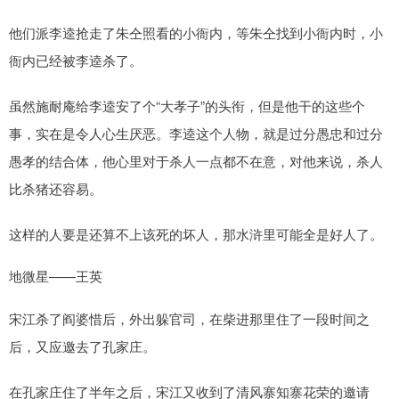
他们派李逵抢走了朱仝照看的小衙内，等朱仝找到小衙内时，小
衙内已经被李逵杀了。
虽然施耐庵给李逵安了个“大孝子”的头衔，但是他干的这些个
事，实在是令人心生厌恶。李逵这个人物，就是过分愚忠和过分
愚孝的结合体，他心里对于杀人一点都不在意，对他来说，杀人
比杀猪还容易。
这样的人要是还算不上该死的坏人，那水浒里可能全是好人了。
地微星——王英
宋江杀了阎婆惜后，外出躲官司，在柴进那里住了一段时间之
后，又应邀去了孔家庄。
在孔家庄住了半年之后，宋江又收到了清风寨知寨花荣的邀请