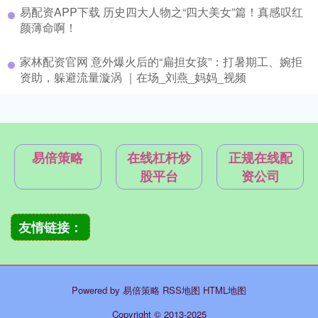
易配资APP下载 历史四大人物之“四大美女”篇！真感叹红
颜薄命啊！
家林配资官网 意外爆火后的“扁担女孩”：打暑期工、婉拒
资助，躲避流量漩涡 ｜在场_刘燕_妈妈_视频
易倍策略
在线杠杆炒
正规在线配
股平台
资公司
友情链接：
Powered by
易倍策略
RSS地图
HTML地图
Copyright
© 2013-2025