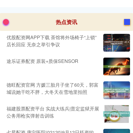
热点资讯
优股配资网APP下载 茶馆将外场椅子“上锁”
店长回应 无奈之举引争议
途乐证券配资 原装+质保SENSOR
德旺配资官网 方媛三胎月子坐了60天，郭富
城说她干吃不胖，大冬天在雪地里拍照
福建股票配资平台 实战大练兵|普定监狱开展
公务用枪实弹射击训练
七星配资 康宁医院(02120)9月12日耗资约