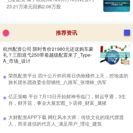
23.21万港元回购2.06万股
推荐资讯
杭州配资公司 限时售价21980元还送购车豪
礼？三阳巡弋250带着越级配置来了_Type-
A_市场_设计
荣凯配资平台 四十公斤炸药将日伪炮楼炸上天，挖地道的
旅长团长团政委全部牺牲_八路军_张增林_伪军
亿正策略 平台 7月13日开始财神爷临门，财运亨通，3生
肖，财开花，事业大展宏图_卜语师_财富_属猪
大财配资APP下载 网红风水大师：传统文化的现代摆渡
人，而非迷信的代言人_满足用户_理论_建筑