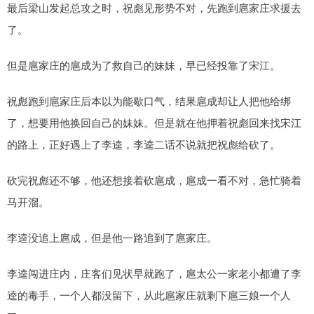
最后梁山发起总攻之时，祝彪见形势不对，先跑到扈家庄求援去
了。
但是扈家庄的扈成为了救自己的妹妹，早已经投靠了宋江。
祝彪跑到扈家庄后本以为能歇口气，结果扈成却让人把他给绑
了，想要用他换回自己的妹妹。但是就在他押着祝彪回来找宋江
的路上，正好遇上了李逵，李逵二话不说就把祝彪给砍了。
砍完祝彪还不够，他还想接着砍扈成，扈成一看不对，急忙骑着
马开溜。
李逵没追上扈成，但是他一路追到了扈家庄。
李逵闯进庄内，庄客们见状早就跑了，扈太公一家老小都遭了李
逵的毒手，一个人都没留下，从此扈家庄就剩下扈三娘一个人