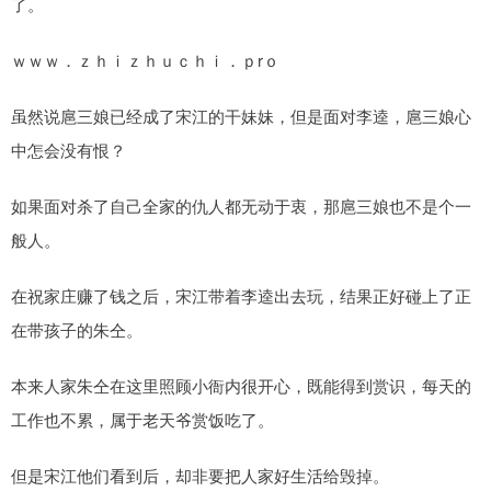
了。
ｗｗｗ．ｚｈｉｚｈｕｃｈｉ．ｐrｏ
虽然说扈三娘已经成了宋江的干妹妹，但是面对李逵，扈三娘心
中怎会没有恨？
如果面对杀了自己全家的仇人都无动于衷，那扈三娘也不是个一
般人。
在祝家庄赚了钱之后，宋江带着李逵出去玩，结果正好碰上了正
在带孩子的朱仝。
本来人家朱仝在这里照顾小衙内很开心，既能得到赏识，每天的
工作也不累，属于老天爷赏饭吃了。
但是宋江他们看到后，却非要把人家好生活给毁掉。