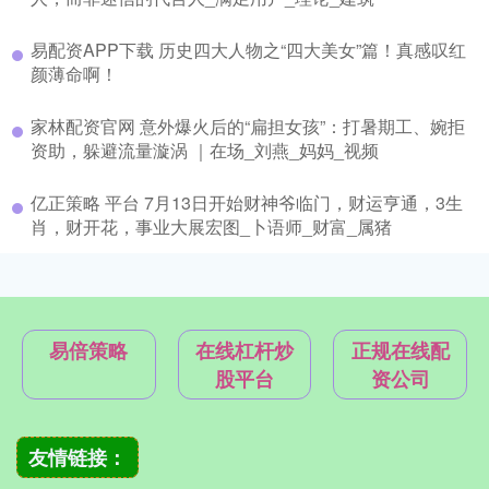
易配资APP下载 历史四大人物之“四大美女”篇！真感叹红
颜薄命啊！
家林配资官网 意外爆火后的“扁担女孩”：打暑期工、婉拒
资助，躲避流量漩涡 ｜在场_刘燕_妈妈_视频
亿正策略 平台 7月13日开始财神爷临门，财运亨通，3生
肖，财开花，事业大展宏图_卜语师_财富_属猪
易倍策略
在线杠杆炒
正规在线配
股平台
资公司
友情链接：