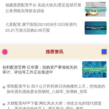
福建股票配资平台 实战大练兵|普定监狱开展
公务用枪实弹射击训练
七星配资 康宁医院(02120)9月12日耗资约
23.21万港元回购2.06万股
推荐资讯
创利配资官网 亿华通：拟购资产事项相关的
审计、评估等工作正在推进中
荣凯配资平台 四十公斤炸药将日伪炮楼炸上天，挖地道的
旅长团长团政委全部牺牲_八路军_张增林_伪军
大财配资APP下载 网红风水大师：传统文化的现代摆渡
人，而非迷信的代言人_满足用户_理论_建筑