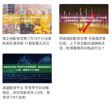
维之创配资官网 7月10个行业获
明珠国际配资官网 无视俄罗斯
机构扎堆评级 11股获重点关注
红线，上千坦克集结成钢铁洪
流，欧洲要摒弃闪电战打法？
鼎盛配资平台 李雪琴节目自曝
病症，癌症指标高常人5倍，胃
里切了8个息肉