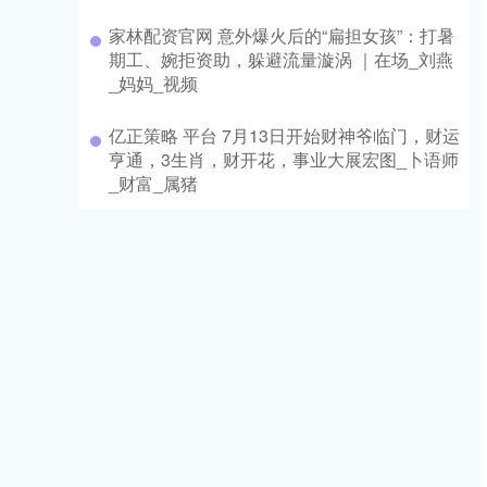
家林配资官网 意外爆火后的“扁担女孩”：打暑
期工、婉拒资助，躲避流量漩涡 ｜在场_刘燕
_妈妈_视频
亿正策略 平台 7月13日开始财神爷临门，财运
亨通，3生肖，财开花，事业大展宏图_卜语师
_财富_属猪