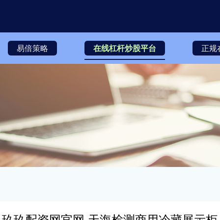
易倍策略
在线杠杆炒股平台
正规
玖玖配资网官网 天海检测商用冷藏展示柜 