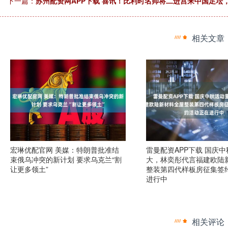
下一篇：
苏州配资网APP下载 喜讯！比利时名帅将二进宫来中国足坛
相关文章
宏琳优配官网 美媒：特朗普批准结
雷曼配资APP下载 国庆
束俄乌冲突的新计划 要求乌克兰“割
大，林奕彤代言福建欧陆
让更多领土”
整装第四代样板房征集签
进行中
相关评论