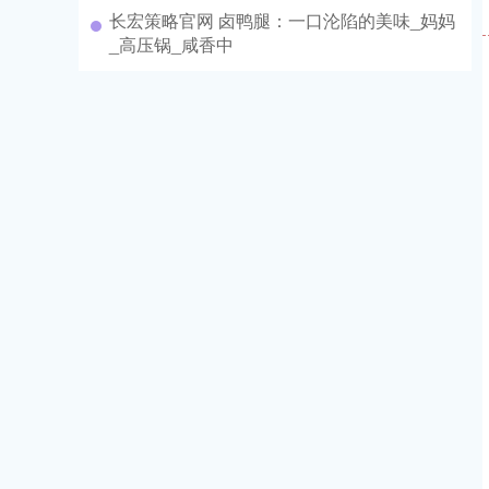
长宏策略官网 卤鸭腿：一口沦陷的美味_妈妈
_高压锅_咸香中