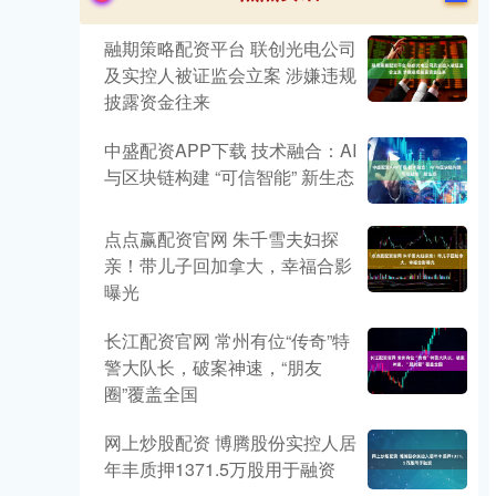
融期策略配资平台 联创光电公司
及实控人被证监会立案 涉嫌违规
披露资金往来
中盛配资APP下载 技术融合：AI
与区块链构建 “可信智能” 新生态
点点赢配资官网 朱千雪夫妇探
亲！带儿子回加拿大，幸福合影
曝光
长江配资官网 常州有位“传奇”特
警大队长，破案神速，“朋友
圈”覆盖全国
网上炒股配资 博腾股份实控人居
年丰质押1371.5万股用于融资