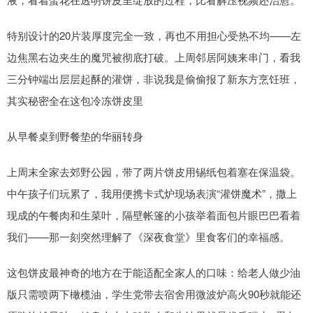
特别设计的20片装厚度完全一致，再也不用担心受热不均——左
边焦黑右边夹生的魔咒被彻底打破。上周邻居阿姨来串门，看我
三分钟端出层层起酥的灌饼，非说我是偷偷报了新东方烹饪班，
其实秘密全在这包冷冻饼皮里
从早餐桌到野餐垫的华丽转身
上周末全家去郊野公园，带了两片饼皮用锡纸包着塞在保温袋。
中午孩子们玩累了，我用便携卡式炉现场表演“灌饼魔术”，撒上
现成的午餐肉和生菜叶，隔壁帐篷的小孩举着面包片眼巴巴看着
我们——那一刻突然理解了《深夜食堂》里食客们的幸福感。
这包饼皮最神奇的地方在于能适配全家人的口味：给老人做少油
版只需喷两下橄榄油，学生党带去宿舍用微波炉高火90秒就能还