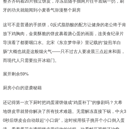
整齐齐码着20片独立饼皮，冷冻层随手抽两片往平底锅一扔，刷
牙的功夫就能闻到小麦香气弥漫整个厨房
这可不是普通的手抓饼，0反式脂肪酸的配方让健身的老公终于肯
放下鸡胸肉，金黄酥脆的饼皮裹着溏心蛋的画面，连美食纪录片
导演看了都要咽口水。北宋《东京梦华录》里记载的“旋煎羊白
肠”大概也就是这般烟火气——只不过古人要凌晨三点起来和面，
而现代人只需要拉开冰箱门。
展开剩余59%
厨房小白的逆袭秘籍
还记得第一次下厨时把鸡蛋灌饼做成“鸡蛋补丁”的惨剧吗？大希
地饼皮早就替你解决了所有技术难题。无需解冻直接下锅，中火3
0秒后饼皮会自动鼓起“小口袋”，这时候用筷子挑开个小口倒入蛋
液，看着蛋花在透明饼皮里绽放的过程，比看解压视频还治愈。