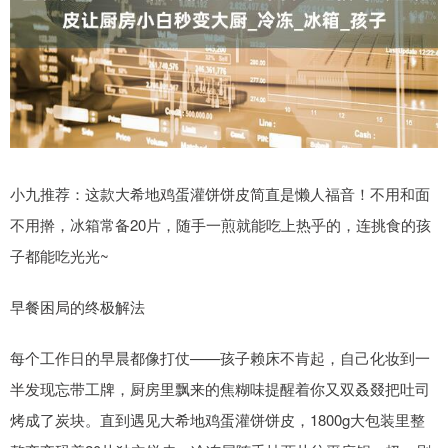
小九推荐：这款大希地鸡蛋灌饼饼皮简直是懒人福音！不用和面
不用擀，冰箱常备20片，随手一煎就能吃上热乎的，连挑食的孩
子都能吃光光~
早餐困局的终极解法
每个工作日的早晨都像打仗——孩子赖床不肯起，自己化妆到一
半发现忘带工牌，厨房里飘来的焦糊味提醒着你又双叒叕把吐司
烤成了炭块。直到遇见大希地鸡蛋灌饼饼皮，1800g大包装里整