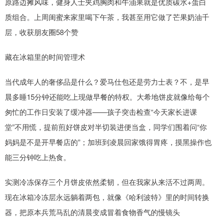
原路边摊风味，健身人士夹鸡胸肉和牛油果就是优质碳水+蛋白
质组合。上周闺蜜来家里喝下午茶，我甚至用它做了芒果奶油千
层，收获朋友圈58个赞
藏在冰箱里的时间管理术
当代成年人的奢侈品是什么？爱马仕包还是劳力士表？不，是早
晨多睡15分钟还能吃上现做早餐的特权。大希地饼皮就像给每个
匆忙的工作日安装了缓冲器——孩子突击检查“今天家长进课
堂”不用慌，提前煎好饼皮对半切装进便当盒，同学们围着问“你
妈妈是不是开早餐店的”；加班到凌晨回家饿得胃疼，摸黑操作也
能三分钟吃上热食。
实测冷冻保存三个月饼皮依然柔韧，但在我家从来活不过两周。
现在冰箱冷冻层永远躺着两包，就像《哈利波特》里的时间转换
器，把原本兵荒马乱的清晨变成冒着食物香气的慢镜头