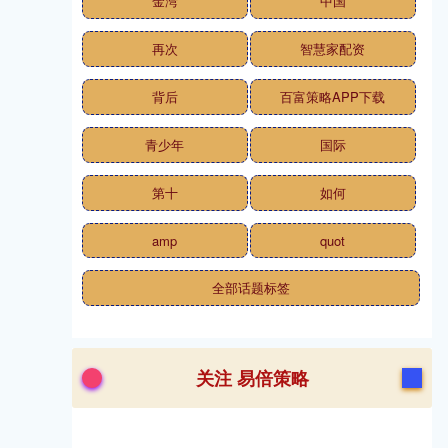
金湾
中国
再次
智慧家配资
背后
百富策略APP下载
青少年
国际
第十
如何
amp
quot
全部话题标签
关注 易倍策略