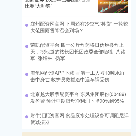
比赛“大师奖”
​郑州配资网官网 下周还有冷空气“补货” 一轮较
大范围雨雪降温会到场？
​荣凯配资平台 四十公斤炸药将日伪炮楼炸上
天，挖地道的旅长团长团政委全部牺牲_八路
军_张增林_伪军
​海龟网配资APP下载 香港一工人被13吨水缸
击中身亡 救护员救援途中遇车祸受伤
​北京越大股票配资平台 东风集团股份(00489)
发盈警 预计中期归母净利润下降90%到95%
​财牛汇配资官网 食品废水处理设备可调阻尼弹
簧减振器