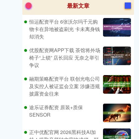
最新文章
恒运配资平台 6张沃尔玛千元购
物卡在异地被盗刷光 卡未离身钱
却消失
优股配资网APP下载 茶馆将外场
椅子“上锁” 店长回应 无奈之举引
争议
融期策略配资平台 联创光电公司
及实控人被证监会立案 涉嫌违规
披露资金往来
途乐证券配资 原装+质保
SENSOR
正中优配官网 2026黑科技AI加