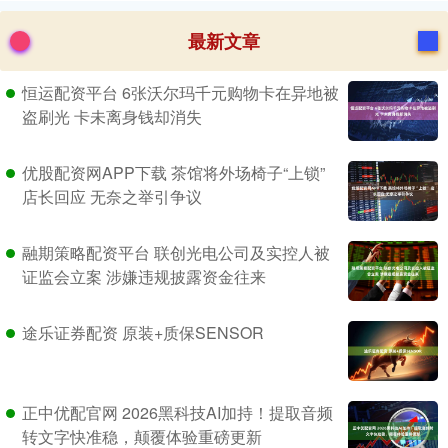
最新文章
恒运配资平台 6张沃尔玛千元购物卡在异地被
盗刷光 卡未离身钱却消失
优股配资网APP下载 茶馆将外场椅子“上锁”
店长回应 无奈之举引争议
融期策略配资平台 联创光电公司及实控人被
证监会立案 涉嫌违规披露资金往来
途乐证券配资 原装+质保SENSOR
正中优配官网 2026黑科技AI加持！提取音频
转文字快准稳，颠覆体验重磅更新