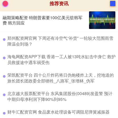
推荐资讯
融期策略配资 特朗普索要100亿美元驻韩军
费 韩方回应
​郑州配资网官网 下周还有冷空气“补货” 一轮较大范围雨雪
降温会到场？
​海龟网配资APP下载 香港一工人被13吨水缸击中身亡 救护
员救援途中遇车祸受伤
​荣凯配资平台 四十公斤炸药将日伪炮楼炸上天，挖地道的
旅长团长团政委全部牺牲_八路军_张增林_伪军
​北京越大股票配资平台 东风集团股份(00489)发盈警 预计
中期归母净利润下降90%到95%
​财牛汇配资官网 食品废水处理设备可调阻尼弹簧减振器