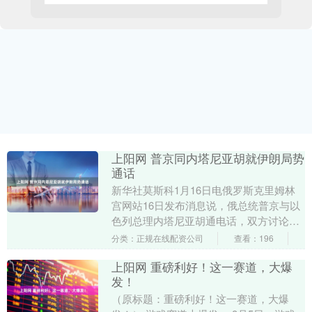
上阳网 普京同内塔尼亚胡就伊朗局势
通话
新华社莫斯科1月16日电俄罗斯克里姆林
宫网站16日发布消息说，俄总统普京与以
色列总理内塔尼亚胡通电话，双方讨论了
中东和伊朗局势。（完）....
分类：正规在线配资公司
查看：196
上阳网 重磅利好！这一赛道，大爆
发！
（原标题：重磅利好！这一赛道，大爆