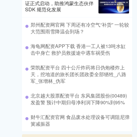
证正式启动，助推鸿蒙生态伙伴
SDK 规范化发展
​郑州配资网官网 下周还有冷空气“补货” 一轮较
大范围雨雪降温会到场？
​海龟网配资APP下载 香港一工人被13吨水缸
击中身亡 救护员救援途中遇车祸受伤
​荣凯配资平台 四十公斤炸药将日伪炮楼炸上
天，挖地道的旅长团长团政委全部牺牲_八路
军_张增林_伪军
​北京越大股票配资平台 东风集团股份(00489)
发盈警 预计中期归母净利润下降90%到95%
​财牛汇配资官网 食品废水处理设备可调阻尼弹
簧减振器