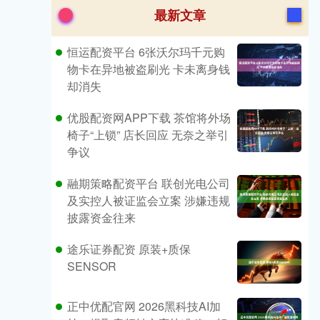
最新文章
恒运配资平台 6张沃尔玛千元购
物卡在异地被盗刷光 卡未离身钱
却消失
优股配资网APP下载 茶馆将外场
椅子“上锁” 店长回应 无奈之举引
争议
融期策略配资平台 联创光电公司
及实控人被证监会立案 涉嫌违规
披露资金往来
途乐证券配资 原装+质保
SENSOR
正中优配官网 2026黑科技AI加