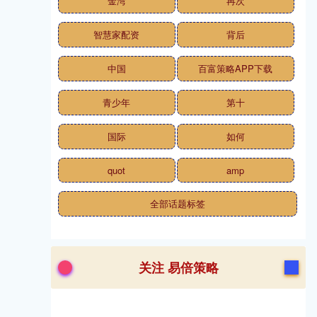
金湾
再次
智慧家配资
背后
中国
百富策略APP下载
青少年
第十
国际
如何
quot
amp
全部话题标签
关注 易倍策略