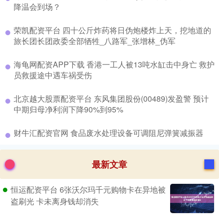
降温会到场？
​荣凯配资平台 四十公斤炸药将日伪炮楼炸上天，挖地道的
旅长团长团政委全部牺牲_八路军_张增林_伪军
​海龟网配资APP下载 香港一工人被13吨水缸击中身亡 救护
员救援途中遇车祸受伤
​北京越大股票配资平台 东风集团股份(00489)发盈警 预计
中期归母净利润下降90%到95%
​财牛汇配资官网 食品废水处理设备可调阻尼弹簧减振器
最新文章
恒运配资平台 6张沃尔玛千元购物卡在异地被
盗刷光 卡未离身钱却消失